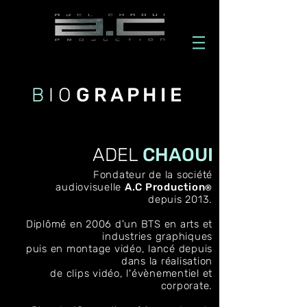
B
I O
G R A P H I E
ADEL
CHAOUI
Fondateur de la société
audiovisuelle
A.C Production
®
depuis 2013.
Diplômé en 2006 d'un BTS en arts et
industries graphiques
puis en montage vidéo, lancé depuis
dans la réalisation
de clips vidéo, l'évènementiel et
corporate.