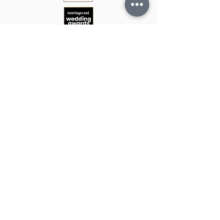
Racontez-nous
votre projet
Nous pouvons créer des projets
créatifs ensemble
06 29 91 76 48
ac.acprod@gmail.com
l
Contactez-nous