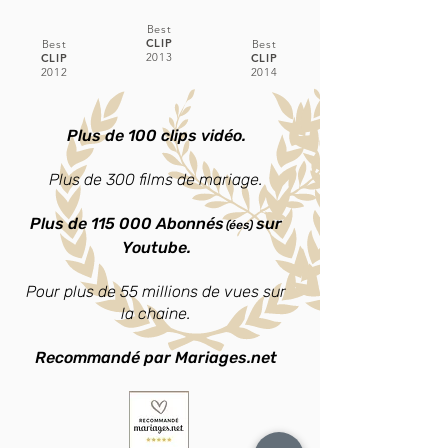
Best
CLIP
Best
Best
2013
CLIP
CLIP
2012
2014
Plus de 100 clips vidéo.
Plus de 300 films de mariage.
Plus de 115 000 Abonnés
sur
(ées)
Youtube.
Pour plus de 55 millions de vues sur
la chaine.
Recommandé par Mariages.net